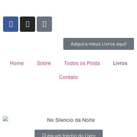
Adquira meus Livros aqui!
Home
Sobre
Todos os Posts
Livros
Contato
Leia um trecho do Livro