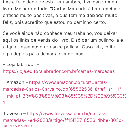
tive a felicidade de estar em ambos, divulgando meu
livro. Melhor de tudo, “Cartas Marcadas” tem recebido
críticas muito positivas, o que tem me deixado muito
feliz, pois acredito que estou no caminho certo.
Se você ainda não conhece meu trabalho, vou deixar
aqui os links de venda do livro. É só dar um pulinho lá e
adquirir esse novo romance policial. Caso leia, volte
aqui depois para deixar a sua opinião.
– Loja labrador –
https://loja.editoralabrador.com.br/cartas-marcadas
– Amazon –
https://www.amazon.com.br/Cartas-
marcadas-Carlos-Carvalho/dp/6556253618/ref=sr_1_1?
__mk_pt_BR=%C3%85M%C3%85%C5%BD%C3%95%C3%91&cr
1
Travessa –
https://www.travessa.com.br/cartas-
marcadas-1-ed-2023/artigo/ff15f127-6536-4bbe-803c-
151212531766