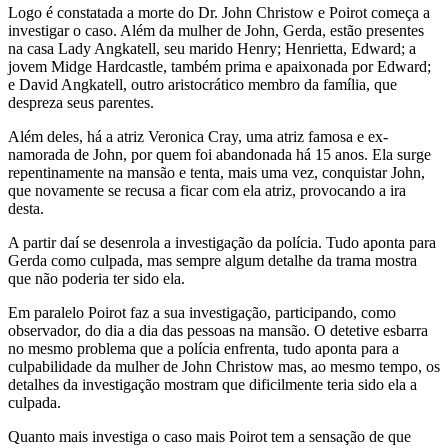
Logo é constatada a morte do Dr. John Christow e Poirot começa a
investigar o caso. Além da mulher de John, Gerda, estão presentes
na casa Lady Angkatell, seu marido Henry; Henrietta, Edward; a
jovem Midge Hardcastle, também prima e apaixonada por Edward;
e David Angkatell, outro aristocrático membro da família, que
despreza seus parentes.
Além deles, há a atriz Veronica Cray, uma atriz famosa e ex-
namorada de John, por quem foi abandonada há 15 anos. Ela surge
repentinamente na mansão e tenta, mais uma vez, conquistar John,
que novamente se recusa a ficar com ela atriz, provocando a ira
desta.
A partir daí se desenrola a investigação da polícia. Tudo aponta para
Gerda como culpada, mas sempre algum detalhe da trama mostra
que não poderia ter sido ela.
Em paralelo Poirot faz a sua investigação, participando, como
observador, do dia a dia das pessoas na mansão. O detetive esbarra
no mesmo problema que a polícia enfrenta, tudo aponta para a
culpabilidade da mulher de John Christow mas, ao mesmo tempo, os
detalhes da investigação mostram que dificilmente teria sido ela a
culpada.
Quanto mais investiga o caso mais Poirot tem a sensação de que