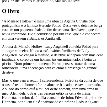
por Christie. Vamos falar sobre “A Mansão Hollow”.
O livro
“A Mansão Hollow” é mais uma obra de Agatha Christie cujo
protagonista é o famoso Hercule Poirot. Desta vez o detetive belga
está em um pequeno chalé de fim de semana, Resthaven, que ele
havia comprado. Ele é convidado por um casal que ele conhecera
em uma viagem a Bagdá, os Angkatell.
A dona da Mansão Hollow, Lucy Angkatell convida Poirot para
almoçar com eles. Na casa estão vários familiares de Lady
Angkatell. Ao chegar à mansão, o detetive se depara com uma cena
inusitada, o corpo de um homem jaz ensanguentado, à beira da
piscina. Num primeiro momento Poirot pensa se tratar de uma
brincadeira, uma encenação para celebrar a presença do grande
detetive.
Mas, o que vem a seguir é surpreendente. Poirot se dá conta de que
o caso é real, o homem fora realmente baleado e estava morrendo.
Ao lado do corpo está a mulher deste homem, com uma arma na
mão. Além dela, outras três pessoas estão na cena do crime,
Henrietta, membro da família e amante de John; Edward, primo de
Henrietta, por quem ele é apaixonado e a própria Lady Angkatell.