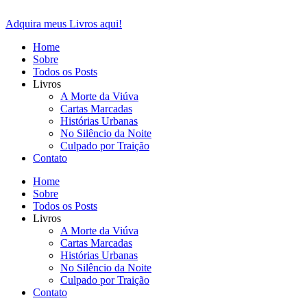
Ir
para
Adquira meus Livros aqui!
o
Home
conteúdo
Sobre
Todos os Posts
Livros
A Morte da Viúva
Cartas Marcadas
Histórias Urbanas
No Silêncio da Noite
Culpado por Traição
Contato
Home
Sobre
Todos os Posts
Livros
A Morte da Viúva
Cartas Marcadas
Histórias Urbanas
No Silêncio da Noite
Culpado por Traição
Contato