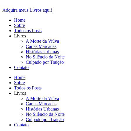
Ir
para
Adquira meus Livros aqui!
o
Home
conteúdo
Sobre
Todos os Posts
Livros
A Morte da Viúva
Cartas Marcadas
Histórias Urbanas
No Silêncio da Noite
Culpado por Traição
Contato
Home
Sobre
Todos os Posts
Livros
A Morte da Viúva
Cartas Marcadas
Histórias Urbanas
No Silêncio da Noite
Culpado por Traição
Contato