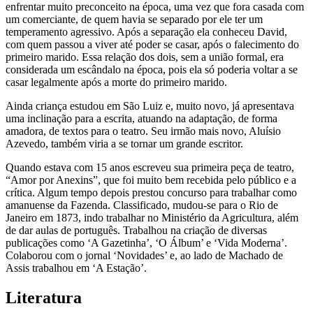
enfrentar muito preconceito na época, uma vez que fora casada com
um comerciante, de quem havia se separado por ele ter um
temperamento agressivo. Após a separação ela conheceu David,
com quem passou a viver até poder se casar, após o falecimento do
primeiro marido. Essa relação dos dois, sem a união formal, era
considerada um escândalo na época, pois ela só poderia voltar a se
casar legalmente após a morte do primeiro marido.
Ainda criança estudou em São Luiz e, muito novo, já apresentava
uma inclinação para a escrita, atuando na adaptação, de forma
amadora, de textos para o teatro. Seu irmão mais novo, Aluísio
Azevedo, também viria a se tornar um grande escritor.
Quando estava com 15 anos escreveu sua primeira peça de teatro,
“Amor por Anexins”, que foi muito bem recebida pelo público e a
crítica. Algum tempo depois prestou concurso para trabalhar como
amanuense da Fazenda. Classificado, mudou-se para o Rio de
Janeiro em 1873, indo trabalhar no Ministério da Agricultura, além
de dar aulas de português. Trabalhou na criação de diversas
publicações como ‘A Gazetinha’, ‘O Álbum’ e ‘Vida Moderna’.
Colaborou com o jornal ‘Novidades’ e, ao lado de Machado de
Assis trabalhou em ‘A Estação’.
Literatura