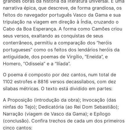
grandes obras da história da literatura universal. É uma
narrativa épica, que descreve, de forma grandiosa, os
feitos do navegador português Vasco da Gama e sua
tripulação na viagem em direção à Índia, cruzando o
Cabo da Boa Esperança. A forma como Camões criou
seus versos, exaltando as conquistas de seus
conterrâneos, permitiu a comparação dos “heróis
portugueses” como os feitos dos lendários heróis da
antiguidade, dos poemas de Virgílio, “Eneida”, e
Homero, “Odisseia” e a “Ilíada”.
O poema é composto por dez cantos, num total de
1102 estrofes e 8816 versos decassílabos, com dez
sílabas métricas. O texto está dividido em partes:
A Proposição (introdução da obra); Invocação (das
ninfas do Tejo); Dedicatória (ao Rei Dom Sebastião);
Narração (viagem de Vasco da Gama); e Epílogo
(conclusão). Confira trechos de cada um dos primeiros
cinco cantos: