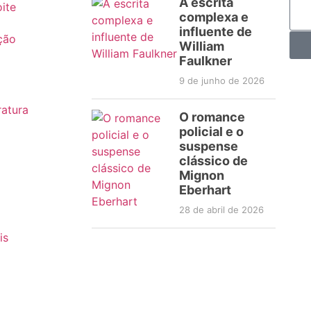
A escrita
ite
complexa e
influente de
ção
William
Faulkner
9 de junho de 2026
ratura
O romance
policial e o
suspense
clássico de
Mignon
Eberhart
28 de abril de 2026
is