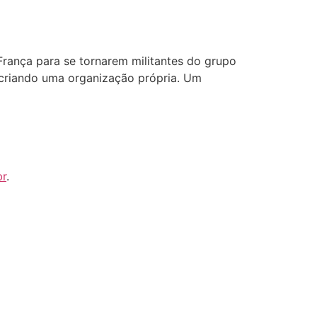
 França para se tornarem militantes do grupo
 criando uma organização própria. Um
br
.