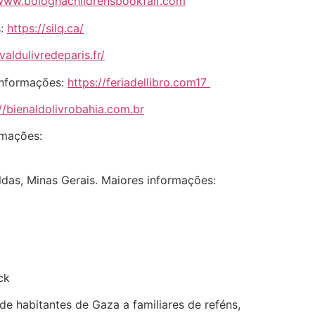
/www.bolognachildrensbookfair.com
s:
https://silq.ca/
valdulivredeparis.fr/
 informações:
https://feriadellibro.com17
//bienaldolivrobahia.com.br
rmações:
ldas, Minas Gerais. Maiores informações:
ck
de habitantes de Gaza a familiares de reféns,