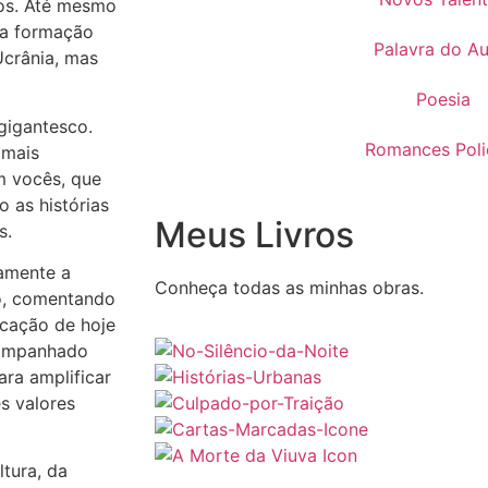
tros. Até mesmo
sa formação
Palavra do Au
Ucrânia, mas
Poesia
 gigantesco.
Romances Polic
 mais
om vocês, que
 as histórias
Meus Livros
os.
tamente a
Conheça todas as minhas obras.
o, comentando
icação de hoje
companhado
ra amplificar
es valores
tura, da