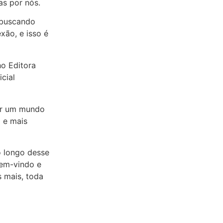
as por nós.
o buscando
xão, e isso é
iar um mundo
o e mais
 longo desse
bem-vindo e
 mais, toda