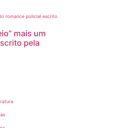
io” mais um
scrito pela
eratura
ias
tos