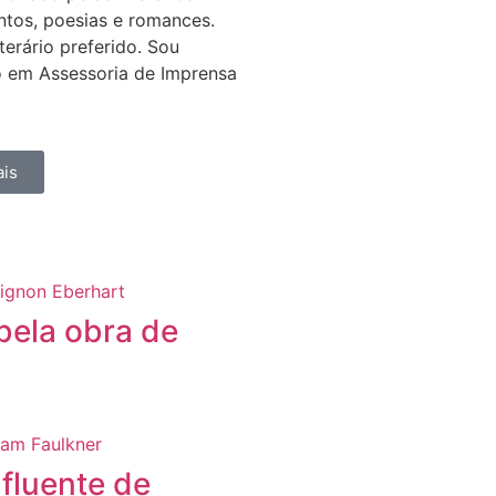
ntos, poesias e romances.
erário preferido. Sou
 em Assessoria de Imprensa
is
 bela obra de
nfluente de