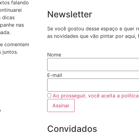
extos falando
ontinuarei
Newsletter
 dicas
ompanhe nas
Se você gostou desse espaço e quer r
hada.
as novidades que vão pintar por aqui, 
i e comentem
 juntos.
Nome
E-mail
Ao prosseguir, você aceita a polític
?
Convidados