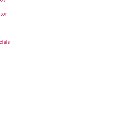
tor
iais