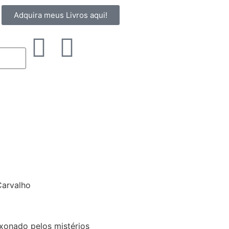
Adquira meus Livros aqui!
ixonado pelos mistérios