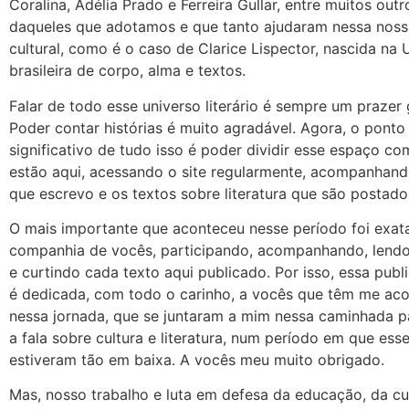
Coralina, Adélia Prado e Ferreira Gullar, entre muitos ou
daqueles que adotamos e que tanto ajudaram nessa nos
cultural, como é o caso de Clarice Lispector, nascida na 
brasileira de corpo, alma e textos.
Falar de todo esse universo literário é sempre um prazer
Poder contar histórias é muito agradável. Agora, o ponto
significativo de tudo isso é poder dividir esse espaço c
estão aqui, acessando o site regularmente, acompanhando
que escrevo e os textos sobre literatura que são postad
O mais importante que aconteceu nesse período foi exa
companhia de vocês, participando, acompanhando, lend
e curtindo cada texto aqui publicado. Por isso, essa publ
é dedicada, com todo o carinho, a vocês que têm me a
nessa jornada, que se juntaram a mim nessa caminhada pa
a fala sobre cultura e literatura, num período em que ess
estiveram tão em baixa. A vocês meu muito obrigado.
Mas, nosso trabalho e luta em defesa da educação, da cul