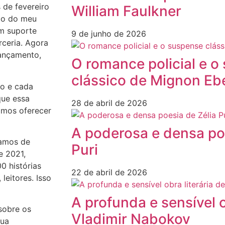
 de fevereiro
William Faulkner
to do meu
um suporte
9 de junho de 2026
rceria. Agora
lançamento,
O romance policial e o
clássico de Mignon Eb
ro e cada
que essa
28 de abril de 2026
amos oferecer
A poderosa e densa poe
bamos de
Puri
e 2021,
0 histórias
22 de abril de 2026
leitores. Isso
A profunda e sensível o
sobre os
Vladimir Nabokov
gua