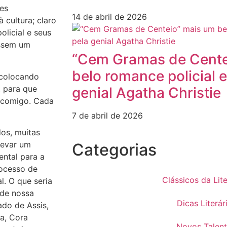
ses
14 de abril de 2026
 cultura; claro
licial e seus
assem um
“Cem Gramas de Cente
belo romance policial e
 colocando
, para que
genial Agatha Christie
 comigo. Cada
7 de abril de 2026
dos, muitas
levar um
Categorias
ental para a
rocesso de
Clássicos da Lit
l. O que seria
 de nossa
Dicas Literár
ado de Assis,
a, Cora
Novos Talen