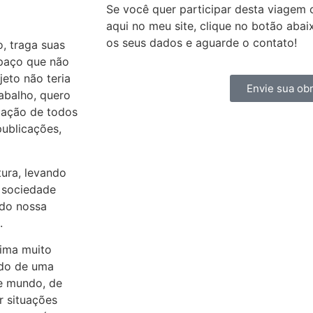
Se você quer participar desta viagem c
aqui no meu site, clique no botão aba
os seus dados e aguarde o contato!
, traga suas
spaço que não
eto não teria
Envie sua obr
abalho, quero
pação de todos
publicações,
tura, levando
a sociedade
ndo nossa
.
xima muito
ndo de uma
de mundo, de
r situações