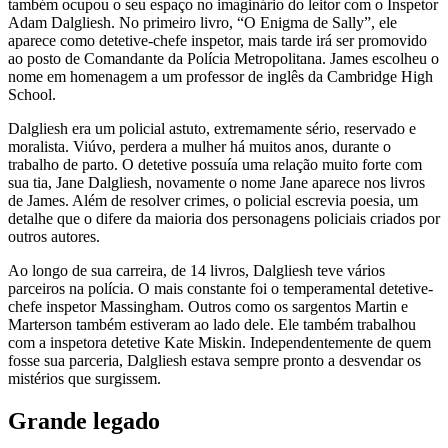
também ocupou o seu espaço no imaginário do leitor com o Inspetor
Adam Dalgliesh. No primeiro livro, “O Enigma de Sally”, ele
aparece como detetive-chefe inspetor, mais tarde irá ser promovido
ao posto de Comandante da Polícia Metropolitana. James escolheu o
nome em homenagem a um professor de inglês da Cambridge High
School.
Dalgliesh era um policial astuto, extremamente sério, reservado e
moralista. Viúvo, perdera a mulher há muitos anos, durante o
trabalho de parto. O detetive possuía uma relação muito forte com
sua tia, Jane Dalgliesh, novamente o nome Jane aparece nos livros
de James. Além de resolver crimes, o policial escrevia poesia, um
detalhe que o difere da maioria dos personagens policiais criados por
outros autores.
Ao longo de sua carreira, de 14 livros, Dalgliesh teve vários
parceiros na polícia. O mais constante foi o temperamental detetive-
chefe inspetor Massingham. Outros como os sargentos Martin e
Marterson também estiveram ao lado dele. Ele também trabalhou
com a inspetora detetive Kate Miskin. Independentemente de quem
fosse sua parceria, Dalgliesh estava sempre pronto a desvendar os
mistérios que surgissem.
Grande legado