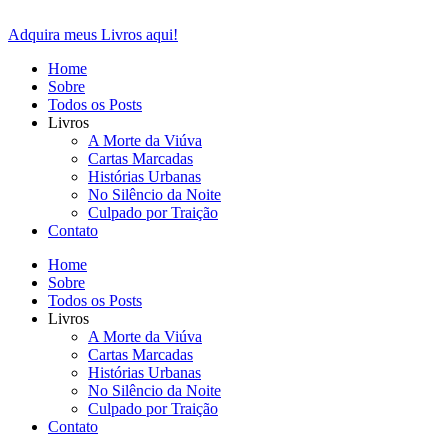
Ir
para
Adquira meus Livros aqui!
o
Home
conteúdo
Sobre
Todos os Posts
Livros
A Morte da Viúva
Cartas Marcadas
Histórias Urbanas
No Silêncio da Noite
Culpado por Traição
Contato
Home
Sobre
Todos os Posts
Livros
A Morte da Viúva
Cartas Marcadas
Histórias Urbanas
No Silêncio da Noite
Culpado por Traição
Contato