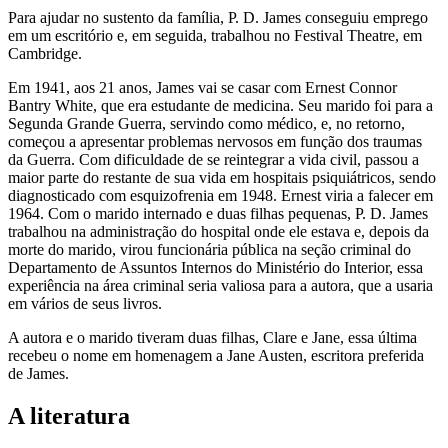
Para ajudar no sustento da família, P. D. James conseguiu emprego
em um escritório e, em seguida, trabalhou no Festival Theatre, em
Cambridge.
Em 1941, aos 21 anos, James vai se casar com Ernest Connor
Bantry White, que era estudante de medicina. Seu marido foi para a
Segunda Grande Guerra, servindo como médico, e, no retorno,
começou a apresentar problemas nervosos em função dos traumas
da Guerra. Com dificuldade de se reintegrar a vida civil, passou a
maior parte do restante de sua vida em hospitais psiquiátricos, sendo
diagnosticado com esquizofrenia em 1948. Ernest viria a falecer em
1964. Com o marido internado e duas filhas pequenas, P. D. James
trabalhou na administração do hospital onde ele estava e, depois da
morte do marido, virou funcionária pública na seção criminal do
Departamento de Assuntos Internos do Ministério do Interior, essa
experiência na área criminal seria valiosa para a autora, que a usaria
em vários de seus livros.
A autora e o marido tiveram duas filhas, Clare e Jane, essa última
recebeu o nome em homenagem a Jane Austen, escritora preferida
de James.
A literatura