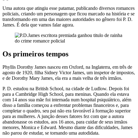
Uma autora que atingiu esse patamar, publicando diversos romances
policiais, criando um personagem que ficou marcado na história e se
transformando em uma das maiores autoridades no gênero foi P. D.
James. É dela que vamos falar agora.
Os primeiros tempos
Phyllis Dorothy James nasceu em Oxford, na Inglaterra, em três de
agosto de 1920, filha Sidney Victor James, um inspetor de impostos,
e de Dorothy Mary James, ela era a mais velha de três irmãos.
P. D. estudou na British School, na cidade de Ludlow. Depois foi
para a Cambridge High School, para meninas. Quando ela estava
com 14 anos sua mãe foi internada num hospital psiquiátrico, além
disso a família começou a enfrentar problemas financeiros e, para
completar o quadro, seu pai não era favorável à formação superior
para as mulheres. A junção desses fatores fez com que a autora
abandonasse os estudos, aos 16 anos, para cuidar de seus irmãos
menores, Monica e Edward. Mesmo diante das dificuldades, James
não parou de estudar, se tornando uma autodidata.