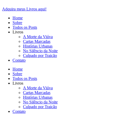
Ir
para
Adquira meus Livros aqui!
o
Home
conteúdo
Sobre
Todos os Posts
Livros
A Morte da Viúva
Cartas Marcadas
Histórias Urbanas
No Silêncio da Noite
Culpado por Traição
Contato
Home
Sobre
Todos os Posts
Livros
A Morte da Viúva
Cartas Marcadas
Histórias Urbanas
No Silêncio da Noite
Culpado por Traição
Contato