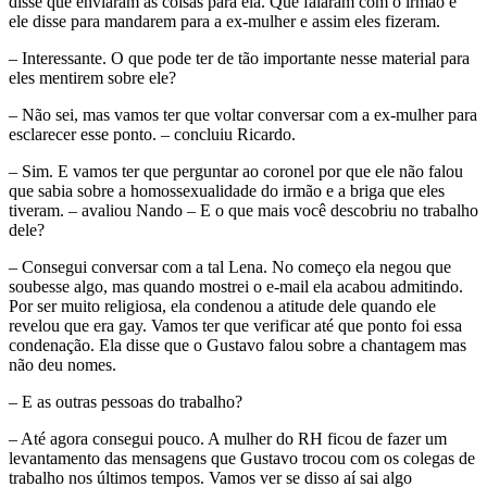
disse que enviaram as coisas para ela. Que falaram com o irmão e
ele disse para mandarem para a ex-mulher e assim eles fizeram.
– Interessante. O que pode ter de tão importante nesse material para
eles mentirem sobre ele?
– Não sei, mas vamos ter que voltar conversar com a ex-mulher para
esclarecer esse ponto. – concluiu Ricardo.
– Sim. E vamos ter que perguntar ao coronel por que ele não falou
que sabia sobre a homossexualidade do irmão e a briga que eles
tiveram. – avaliou Nando – E o que mais você descobriu no trabalho
dele?
– Consegui conversar com a tal Lena. No começo ela negou que
soubesse algo, mas quando mostrei o e-mail ela acabou admitindo.
Por ser muito religiosa, ela condenou a atitude dele quando ele
revelou que era gay. Vamos ter que verificar até que ponto foi essa
condenação. Ela disse que o Gustavo falou sobre a chantagem mas
não deu nomes.
– E as outras pessoas do trabalho?
– Até agora consegui pouco. A mulher do RH ficou de fazer um
levantamento das mensagens que Gustavo trocou com os colegas de
trabalho nos últimos tempos. Vamos ver se disso aí sai algo