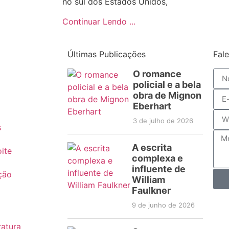
no sul dos Estados Unidos,
Continuar Lendo ...
Últimas Publicações
Fal
O romance
policial e a bela
obra de Mignon
Eberhart
3 de julho de 2026
s
A escrita
ite
complexa e
influente de
ção
William
Faulkner
9 de junho de 2026
ratura