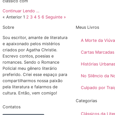
clássico com
Continuar Lendo ...
« Anterior
1
2
3
4
5
6
Seguinte »
Sobre
Meus Livros
Sou escritor, amante de literatura
A Morte da Viúva
e apaixonado pelos mistérios
criados por Agatha Christie.
Cartas Marcadas
Escrevo contos, poesias e
romances. Sendo o Romance
Histórias Urbana
Policial meu gênero literário
preferido. Criei esse espaço para
No Silêncio da No
compartilharmos nossa paixão
pela literatura e falarmos de
Culpado por Trai
cultura. Então, vem comigo!
Categorias
Contatos
Clássicos da Lite