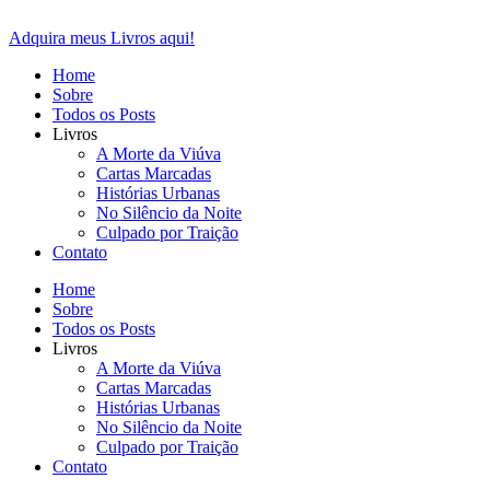
Ir
para
Adquira meus Livros aqui!
o
Home
conteúdo
Sobre
Todos os Posts
Livros
A Morte da Viúva
Cartas Marcadas
Histórias Urbanas
No Silêncio da Noite
Culpado por Traição
Contato
Home
Sobre
Todos os Posts
Livros
A Morte da Viúva
Cartas Marcadas
Histórias Urbanas
No Silêncio da Noite
Culpado por Traição
Contato