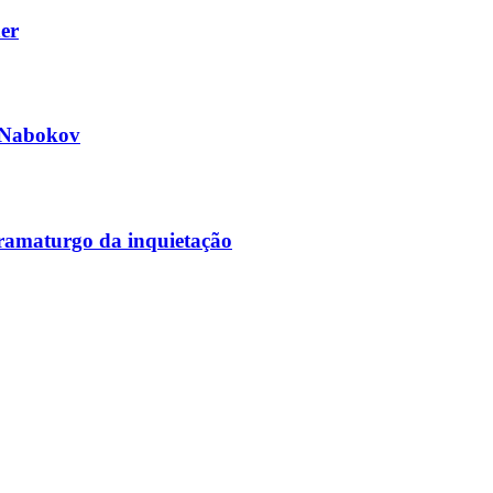
ner
r Nabokov
dramaturgo da inquietação