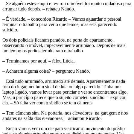
– Se alguém esteve aqui e revirou o imóvel foi muito cuidadoso para
arrumar tudo depois. – rebateu Nando.
– É verdade. – concordou Ricardo – Vamos aguardar o pessoal
terminar o trabalho para ver o que temos, mas está parecendo
suicídio.
Os dois policiais ficaram parados, na porta do apartamento,
observando o imóvel, impecavelmente arrumado. Depois de mais
um tempo os peritos terminaram o trabalho.
– Terminamos por aqui. – falou Lúcia.
– Acharam alguma coisa? – perguntou Nando.
– Está tudo arrumado, arrumado até demais. Aparentemente nada
fora do lugar, nenhum sinal de luta ou algo parecido. Tinha um
laptop ligado, vamos levar para periciar e ver se encontramos algo.
Mas, a princípio parece que o sujeito cometeu suicídio. – explicou
ela. – Só falta ver com o síndico se tem câmeras.
– Tem câmeras sim. Na portaria, nos elevadores, na garagem e nos
andares na saída dos elevadores. – adiantou Ricardo.
– Então vamos ver com ele para verificar o movimento do prédio
hoje, se alguém estranho entrou e se dirigiu ao quarto andar. Mas,