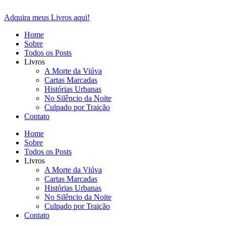
Ir
para
Adquira meus Livros aqui!
o
Home
conteúdo
Sobre
Todos os Posts
Livros
A Morte da Viúva
Cartas Marcadas
Histórias Urbanas
No Silêncio da Noite
Culpado por Traição
Contato
Home
Sobre
Todos os Posts
Livros
A Morte da Viúva
Cartas Marcadas
Histórias Urbanas
No Silêncio da Noite
Culpado por Traição
Contato