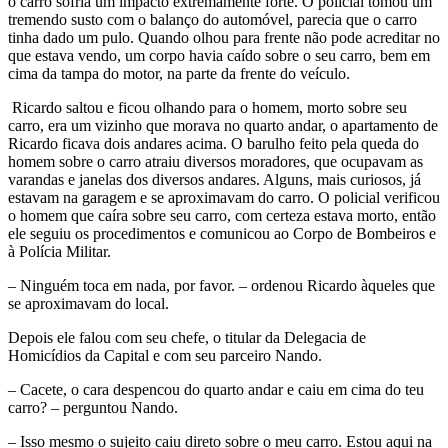
o carro sofria um impacto extremamente forte. O policial tomou um
tremendo susto com o balanço do automóvel, parecia que o carro
tinha dado um pulo. Quando olhou para frente não pode acreditar no
que estava vendo, um corpo havia caído sobre o seu carro, bem em
cima da tampa do motor, na parte da frente do veículo.
Ricardo saltou e ficou olhando para o homem, morto sobre seu
carro, era um vizinho que morava no quarto andar, o apartamento de
Ricardo ficava dois andares acima. O barulho feito pela queda do
homem sobre o carro atraiu diversos moradores, que ocupavam as
varandas e janelas dos diversos andares. Alguns, mais curiosos, já
estavam na garagem e se aproximavam do carro. O policial verificou
o homem que caíra sobre seu carro, com certeza estava morto, então
ele seguiu os procedimentos e comunicou ao Corpo de Bombeiros e
à Polícia Militar.
– Ninguém toca em nada, por favor. – ordenou Ricardo àqueles que
se aproximavam do local.
Depois ele falou com seu chefe, o titular da Delegacia de
Homicídios da Capital e com seu parceiro Nando.
– Cacete, o cara despencou do quarto andar e caiu em cima do teu
carro? – perguntou Nando.
– Isso mesmo o sujeito caiu direto sobre o meu carro. Estou aqui na