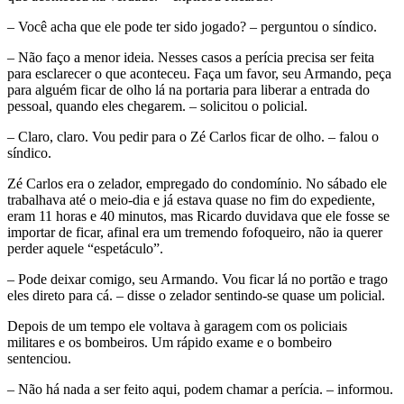
– Você acha que ele pode ter sido jogado? – perguntou o síndico.
– Não faço a menor ideia. Nesses casos a perícia precisa ser feita
para esclarecer o que aconteceu. Faça um favor, seu Armando, peça
para alguém ficar de olho lá na portaria para liberar a entrada do
pessoal, quando eles chegarem. – solicitou o policial.
– Claro, claro. Vou pedir para o Zé Carlos ficar de olho. – falou o
síndico.
Zé Carlos era o zelador, empregado do condomínio. No sábado ele
trabalhava até o meio-dia e já estava quase no fim do expediente,
eram 11 horas e 40 minutos, mas Ricardo duvidava que ele fosse se
importar de ficar, afinal era um tremendo fofoqueiro, não ia querer
perder aquele “espetáculo”.
– Pode deixar comigo, seu Armando. Vou ficar lá no portão e trago
eles direto para cá. – disse o zelador sentindo-se quase um policial.
Depois de um tempo ele voltava à garagem com os policiais
militares e os bombeiros. Um rápido exame e o bombeiro
sentenciou.
– Não há nada a ser feito aqui, podem chamar a perícia. – informou.