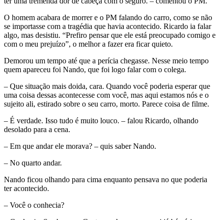
ter uma tremenda dor de cabeça com o seguro. – comentou o PM.
O homem acabara de morrer e o PM falando do carro, como se não
se importasse com a tragédia que havia acontecido. Ricardo ia falar
algo, mas desistiu. “Prefiro pensar que ele está preocupado comigo e
com o meu prejuízo”, o melhor a fazer era ficar quieto.
Demorou um tempo até que a perícia chegasse. Nesse meio tempo
quem apareceu foi Nando, que foi logo falar com o colega.
– Que situação mais doida, cara. Quando você poderia esperar que
uma coisa dessas acontecesse com você, mas aqui estamos nós e o
sujeito ali, estirado sobre o seu carro, morto. Parece coisa de filme.
– É verdade. Isso tudo é muito louco. – falou Ricardo, olhando
desolado para a cena.
– Em que andar ele morava? – quis saber Nando.
– No quarto andar.
Nando ficou olhando para cima enquanto pensava no que poderia
ter acontecido.
– Você o conhecia?