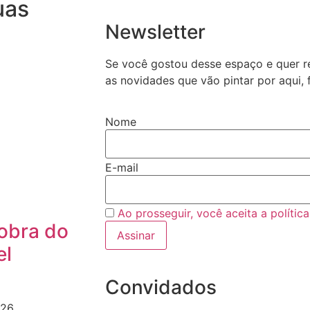
uas
Newsletter
Se você gostou desse espaço e quer r
as novidades que vão pintar por aqui, 
Nome
E-mail
Ao prosseguir, você aceita a polític
 obra do
el
Convidados
026