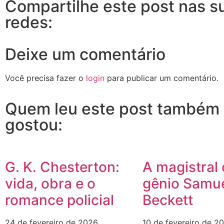
Compartilhe este post nas s
redes:
Deixe um comentário
Você precisa fazer o
login
para publicar um comentário.
Quem leu este post também
gostou:
G. K. Chesterton:
A magistral
vida, obra e o
gênio Samu
romance policial
Beckett
24 de fevereiro de 2026
10 de fevereiro de 2