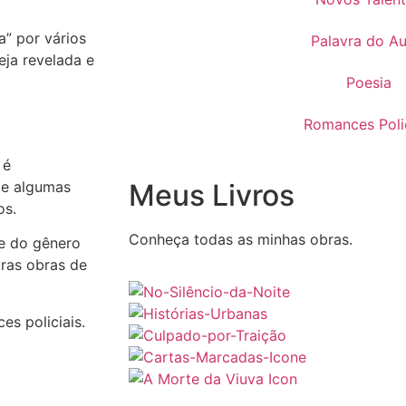
” por vários
Palavra do Au
eja revelada e
Poesia
Romances Polic
 é
 e algumas
Meus Livros
os.
Conheça todas as minhas obras.
te do gênero
tras obras de
es policiais.