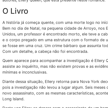
autores, Ellery Queen, que está presente neste romance.
O Livro
A história já começa quente, com uma morte logo no iníci
Bem no dia de Natal, na pequena cidade de Arroyo, nos 
Unidos, um professor é encontrado morto, ele teve a c
e o corpo pregado em uma estrutura com o formato de 
se fosse em uma cruz. Um crime bárbaro que assunta tod
Com um detalhe, a cabeça não foi encontrada.
Quem aparece para acompanhar a investigação é Ellery Q
assiste ao inquérito, mas não existem provas e as evidên
mínimas e inconclusivas.
Diante dessa situação, Ellery retorna para Nova York de
pois a investigação não levou a lugar algum. Seis meses
novo assassinato, com as mesmas características, acont
Long Island.
Desta vez Ellery se depara com o assassinato de um ho