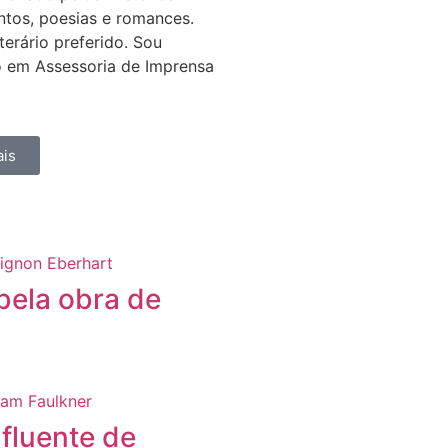
ntos, poesias e romances.
erário preferido. Sou
 em Assessoria de Imprensa
is
 bela obra de
nfluente de