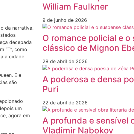
William Faulkner
9 de junho de 2026
o da narrativa.
Estados
O romance policial e o
abeça decepada
clássico de Mignon Eb
um “T”, como
a a cidade.
28 de abril de 2026
ueen. Ele
A poderosa e densa poe
cias são
Puri
cepcionado
22 de abril de 2026
 depois um
ece, agora em
A profunda e sensível o
Vladimir Nabokov
mem de