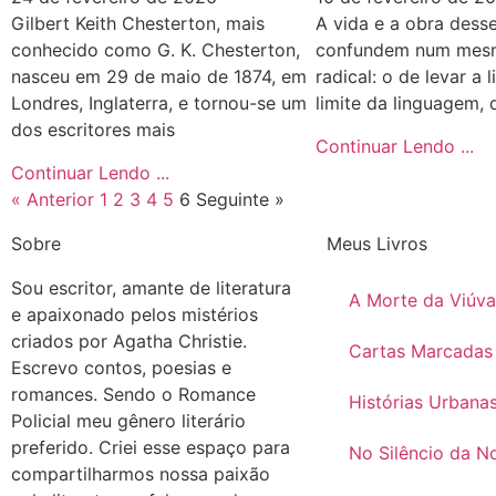
Gilbert Keith Chesterton, mais
A vida e a obra desse
conhecido como G. K. Chesterton,
confundem num mes
nasceu em 29 de maio de 1874, em
radical: o de levar a l
Londres, Inglaterra, e tornou-se um
limite da linguagem, 
dos escritores mais
Continuar Lendo ...
Continuar Lendo ...
« Anterior
1
2
3
4
5
6
Seguinte »
Sobre
Meus Livros
Sou escritor, amante de literatura
A Morte da Viúva
e apaixonado pelos mistérios
criados por Agatha Christie.
Cartas Marcadas
Escrevo contos, poesias e
romances. Sendo o Romance
Histórias Urbana
Policial meu gênero literário
preferido. Criei esse espaço para
No Silêncio da No
compartilharmos nossa paixão