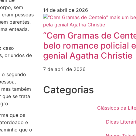
corpo, sem
14 de abril de 2026
s eram pessoas
 sem parentes.
uma enteada.
“Cem Gramas de Cente
belo romance policial e
o caso
genial Agatha Christie
s, oriundos de
7 de abril de 2026
, o segundo
pessoa,
Categorias
s, mas também
 que se trata
gro.
Clássicos da Lit
orma que os
Dicas Literár
, atordoado e
 caminho que o
Novos Talen