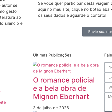
Se você quer participar desta viagem c
 autor se
aqui no meu site, clique no botão aba
mo gesto
os seus dados e aguarde o contato!
iteratura ao
do silêncio e
Envie sua obr
Últimas Publicações
Fal
O romance policial
e a bela obra de
s
Mignon Eberhart
ite
3 de julho de 2026