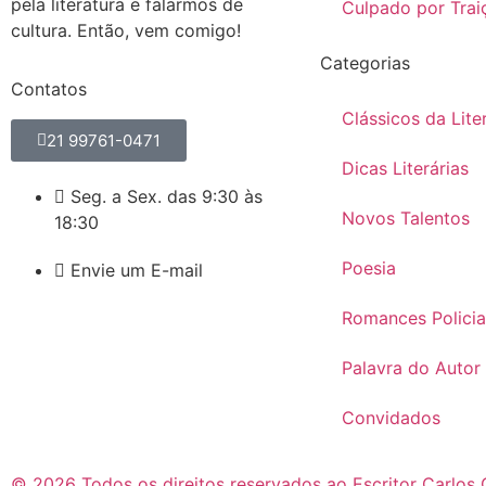
pela literatura e falarmos de
Culpado por Trai
cultura. Então, vem comigo!
Categorias
Contatos
Clássicos da Lite
21 99761-0471
Dicas Literárias
Seg. a Sex. das 9:30 às
Novos Talentos
18:30
Poesia
Envie um E-mail
Romances Policia
Palavra do Autor
Convidados
© 2026 Todos os direitos reservados ao Escritor Carlos 