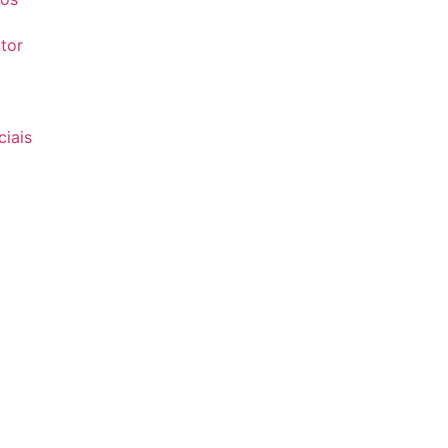
tor
iais