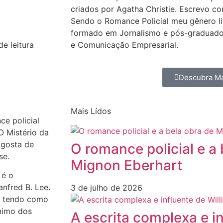
criados por Agatha Christie. Escrevo co
Sendo o Romance Policial meu gênero lit
formado em Jornalismo e pós-graduado
e Comunicação Empresarial.
e leitura
Descubra Ma
Mais Lídos
ce policial
O Mistério da
 gosta de
O romance policial e a
se.
Mignon Eberhart
 é o
nfred B. Lee.
3 de julho de 2026
, tendo como
nimo dos
A escrita complexa e i