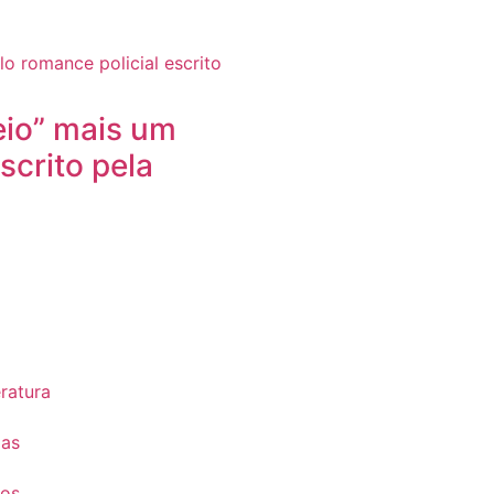
io” mais um
scrito pela
eratura
ias
tos