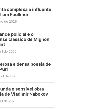
ita complexa e influente
liam Faulkner
nho de 2026
nce policial e o
nse clássico de Mignon
art
ril de 2026
erosa e densa poesia de
Puri
bril de 2026
funda e sensível obra
ria de Vladimir Nabokov
ril de 2026