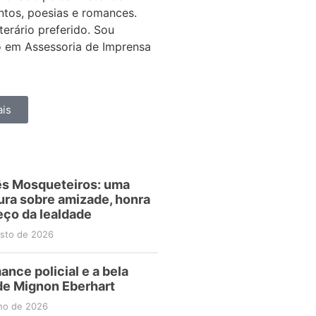
ntos, poesias e romances.
erário preferido. Sou
 em Assessoria de Imprensa
is
ês Mosqueteiros: uma
ura sobre amizade, honra
eço da lealdade
osto de 2026
ance policial e a bela
de Mignon Eberhart
lho de 2026