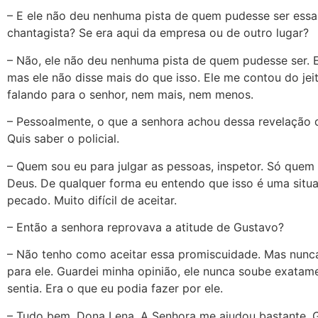
– E ele não deu nenhuma pista de quem pudesse ser essa
chantagista? Se era aqui da empresa ou de outro lugar?
– Não, ele não deu nenhuma pista de quem pudesse ser. Eu
mas ele não disse mais do que isso. Ele me contou do jei
falando para o senhor, nem mais, nem menos.
– Pessoalmente, o que a senhora achou dessa revelação
Quis saber o policial.
– Quem sou eu para julgar as pessoas, inspetor. Só quem 
Deus. De qualquer forma eu entendo que isso é uma situ
pecado. Muito difícil de aceitar.
– Então a senhora reprovava a atitude de Gustavo?
– Não tenho como aceitar essa promiscuidade. Mas nunc
para ele. Guardei minha opinião, ele nunca soube exatam
sentia. Era o que eu podia fazer por ele.
– Tudo bem, Dona Lena. A Senhora me ajudou bastante. G