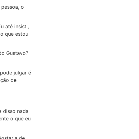
 pessoa, o
 até insisti,
to que estou
 do Gustavo?
pode julgar é
ação de
a disso nada
ente o que eu
ostaria de