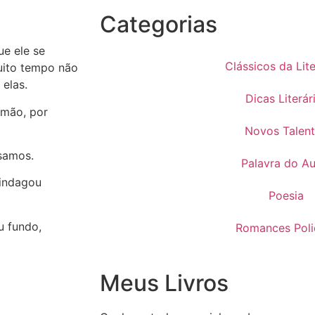
Categorias
ue ele se
Clássicos da Lit
uito tempo não
 elas.
Dicas Literár
rmão, por
Novos Talen
samos.
Palavra do Au
 indagou
Poesia
u fundo,
Romances Polic
Meus Livros