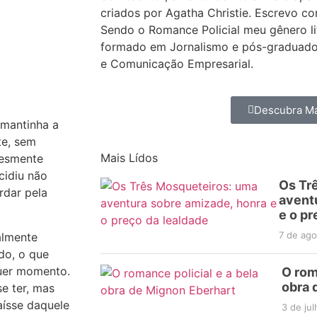
criados por Agatha Christie. Escrevo co
Sendo o Romance Policial meu gênero lit
formado em Jornalismo e pós-graduado
e Comunicação Empresarial.
Descubra Ma
 mantinha a
te, sem
Mais Lídos
lesmente
cidiu não
Os Tr
rdar pela
avent
e o pr
7 de ag
almente
ido, o que
quer momento.
O rom
obra 
e ter, mas
aísse daquele
3 de ju