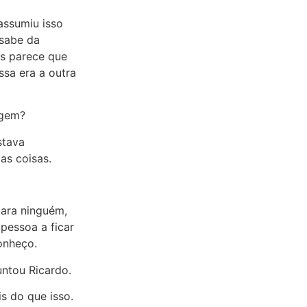
assumiu isso
 sabe da
as parece que
sa era a outra
agem?
stava
as coisas.
para ninguém,
 pessoa a ficar
onheço.
ntou Ricardo.
s do que isso.