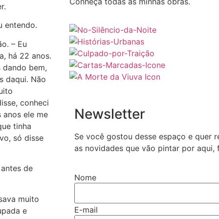
Conheça todas as minhas obras.
r.
u entendo.
o. – Eu
a, há 22 anos.
s dando bem,
s daqui. Não
uito
isse, conheci
Newsletter
s anos ele me
que tinha
Se você gostou desse espaço e quer r
vo, só disse
as novidades que vão pintar por aqui, 
 antes de
Nome
isava muito
E-mail
cupada e