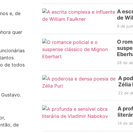
A escr
nos e, de
de Wil
9 de ju
nhora quer
O roma
suspe
uncionárias
Eberh
tantos
28 de ab
to de todos
A pod
Zélia 
22 de a
 Gustavo.
A pro
literá
or,
14 de ab
Então, de