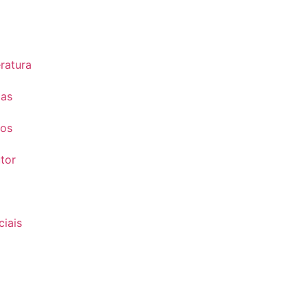
eratura
ias
tos
tor
iais